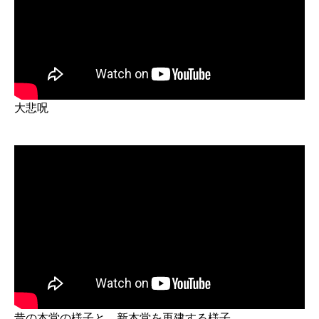
大悲呪
昔の本堂の様子と 新本堂を再建する様子