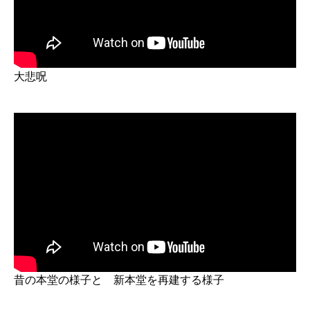
大悲呪
昔の本堂の様子と 新本堂を再建する様子