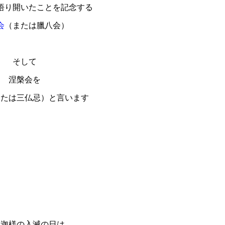
悟り開いたことを記念する
会
（または臘八会）
そして
涅槃会を
または三仏忌）と言います
釈迦様の入滅の日は