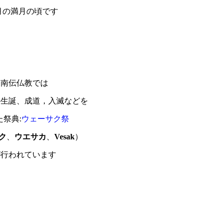
月の満月の頃です
南伝仏教では
の生誕、成道，入滅などを
た祭典:
ウェーサク祭
ク
、
ウエサカ
、
Vesak
）
が行われています