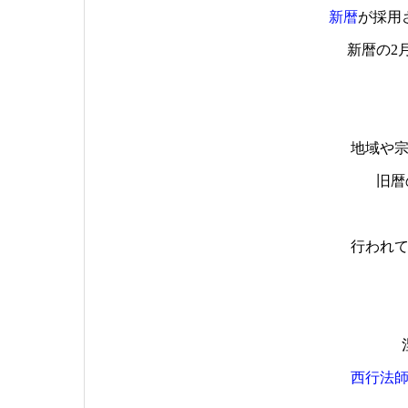
新暦
が採用
新暦の2
地域や
旧暦
行われ
西行法