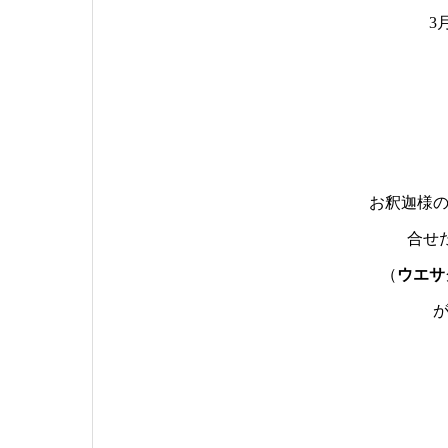
3
お釈迦様
合せ
（
ウエサ