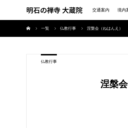
明石の禅寺 大蔵院
交通案内
境内
一覧
仏教行事
涅槃会（ねはんえ）
仏教行事
涅槃