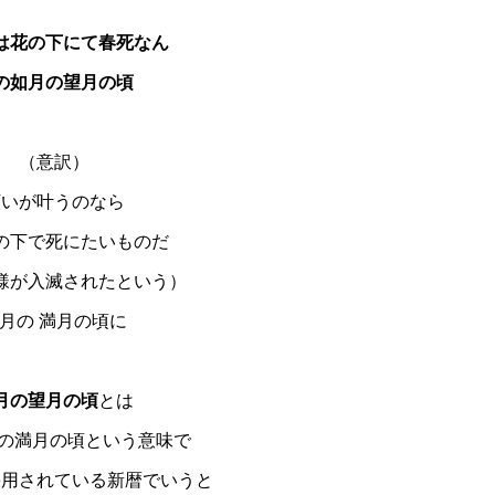
は花の下にて春死なん
の如月の望月の頃
（意訳）
願いが叶うのなら
の下で死にたいものだ
様が入滅されたという）
月の 満月の頃に
月の望月の頃
とは
の満月の頃という意味で
採用されている新暦でいうと