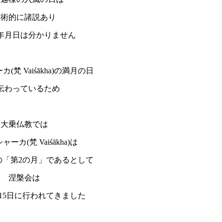
学術的に諸説あり
年月日は分かりません
(梵 Vaiśākha)の満月の日
伝わっているため
大乗仏教では
ーカ(梵 Vaiśākha)は
の「第2の月」であるとして
涅槃会は
月15日に行われてきました