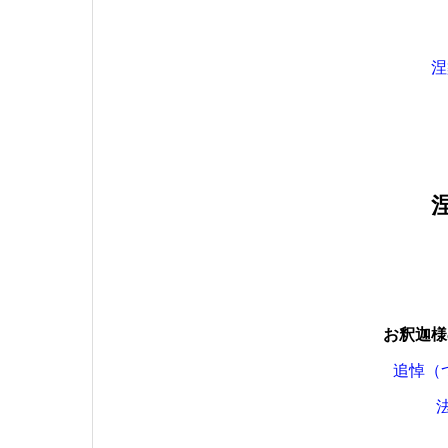
涅
お釈迦様
追悼（