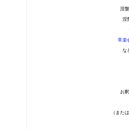
涅
涅
常楽
な
お
（また