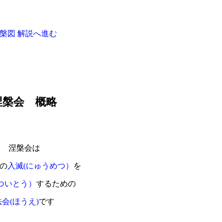
槃図 解説へ進む
涅槃会 概略
涅槃会は
の
入滅(にゅうめつ）
を
ついとう）
するための
法会(ほうえ)
です