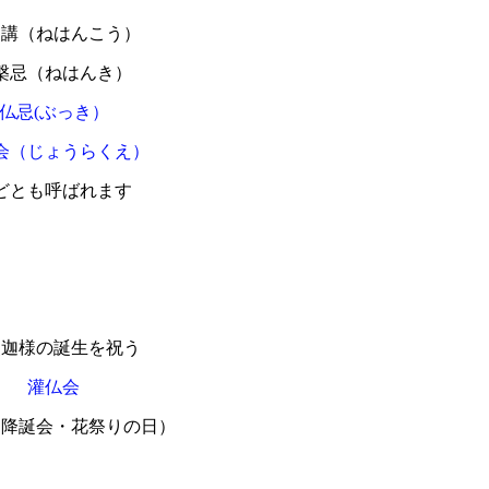
槃講（ねはんこう）
槃忌（ねはんき）
仏忌(ぶっき）
会（じょうらくえ）
どとも呼ばれます
釈迦様の誕生を祝う
灌仏会
は降誕会・花祭りの日）