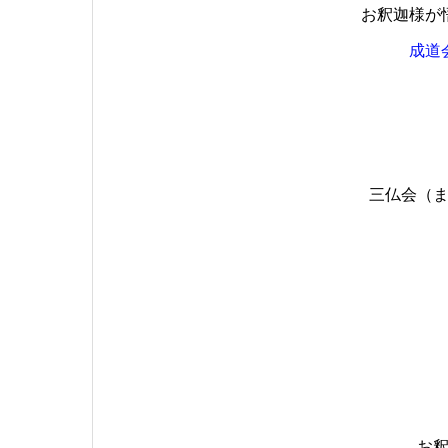
お釈迦様が
成道
三仏会（
お