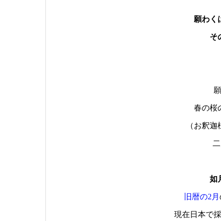
願わく
そ
春の桜
（お釈迦
二
如
旧暦の2月
現在日本で